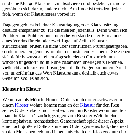
sind eine Menge Klausuren zu absolvieren und bestehen, manche
gewöhnen sich daran, andere nicht. Am Ende ist trotzdem jeder
froh, wenn der Klausurstress vorbei ist.
Dagegen geht es bei einer Klausurtagung oder Klausursitzung
deutlich entspannter zu, für die meisten jedenfalls. Denn wenn sich
Politiker und Politikerinnen oder die Vorstände einer Firma oder
eines Vereins für ein oder zwei Tage auf Zeit in Klausur
zurückziehen, brüten sie nicht über schriftlichen Prüfungsaufgaben,
sondern beraten gemeinsam über ein anstehendes Thema. Sie ziehen
sich dafür bewusst an einen abgeschiedenen Ort zurück, um
wirklich ungestört und in Ruhe zusammen überlegen zu können,
vielleicht auch kreative Lösungen auf alte Fragen zu finden. Nicht
von ungefähr hat das Wort Klausurtagung deshalb auch etwas
Geheimnisvolles an sich.
Klausur im Kloster
Wenn man als Mönch, Nonne, Ordensbruder oder -schwester in
einem
Kloster
wohnt, kommt man an der
Klausur
für den Rest
seines Ordenslebens nicht vorbei. Denn im Kloster wohnt und lebt
man "in Klausur", zurückgezogen vom Rest der Welt. In einer
kontemplativen, monastischen Gemeinschaft spielt dieser Aspekt
eine noch größere Rolle als in einer Ordensgemeinschaft, die direkt
zu den Menschen geht und ihnen außerhalb des Klosters durch ihr