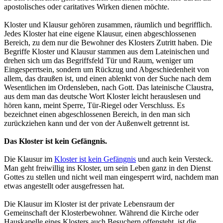
apostolisches oder caritatives Wirken dienen möchte.
Kloster und Klausur gehören zusammen, räumlich und begrifflich.
Jedes Kloster hat eine eigene Klausur, einen abgeschlossenen
Bereich, zu dem nur die Bewohner des Klosters Zutritt haben. Die
Begriffe Kloster und Klausur stammen aus dem Lateinischen und
drehen sich um das Begriffsfeld Tür und Raum, weniger um
Eingesperrtsein, sondern um Rückzug und Abgeschiedenheit von
allem, das draußen ist, und einen ablenkt von der Suche nach dem
Wesentlichen im Ordensleben, nach Gott. Das lateinische Claustra,
aus dem man das deutsche Wort Kloster leicht herauslesen und
hören kann, meint Sperre, Tür-Riegel oder Verschluss. Es
bezeichnet einen abgeschlossenen Bereich, in den man sich
zurückziehen kann und der von der Außenwelt getrennt ist.
Das Kloster ist kein Gefängnis.
Die Klausur im
Kloster ist kein Gefängnis
und auch kein Versteck.
Man geht freiwillig ins Kloster, um sein Leben ganz in den Dienst
Gottes zu stellen und nicht weil man eingesperrt wird, nachdem man
etwas angestellt oder ausgefressen hat.
Die Klausur im Kloster ist der private Lebensraum der
Gemeinschaft der Klosterbewohner. Während die Kirche oder
Hauskapelle eines Klosters auch Besuchern offensteht, ist die