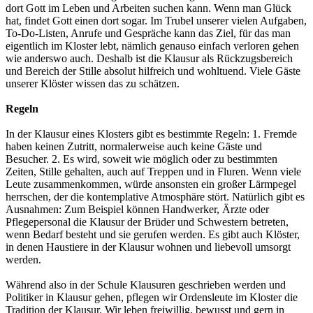
dort Gott im Leben und Arbeiten suchen kann. Wenn man Glück
hat, findet Gott einen dort sogar. Im Trubel unserer vielen Aufgaben,
To-Do-Listen, Anrufe und Gespräche kann das Ziel, für das man
eigentlich im Kloster lebt, nämlich genauso einfach verloren gehen
wie anderswo auch. Deshalb ist die Klausur als Rückzugsbereich
und Bereich der Stille absolut hilfreich und wohltuend. Viele Gäste
unserer Klöster wissen das zu schätzen.
Regeln
In der Klausur eines Klosters gibt es bestimmte Regeln: 1. Fremde
haben keinen Zutritt, normalerweise auch keine Gäste und
Besucher. 2. Es wird, soweit wie möglich oder zu bestimmten
Zeiten, Stille gehalten, auch auf Treppen und in Fluren. Wenn viele
Leute zusammenkommen, würde ansonsten ein großer Lärmpegel
herrschen, der die kontemplative Atmosphäre stört. Natürlich gibt es
Ausnahmen: Zum Beispiel können Handwerker, Ärzte oder
Pflegepersonal die Klausur der Brüder und Schwestern betreten,
wenn Bedarf besteht und sie gerufen werden. Es gibt auch Klöster,
in denen Haustiere in der Klausur wohnen und liebevoll umsorgt
werden.
Während also in der Schule Klausuren geschrieben werden und
Politiker in Klausur gehen, pflegen wir Ordensleute im Kloster die
Tradition der Klausur. Wir leben freiwillig, bewusst und gern in