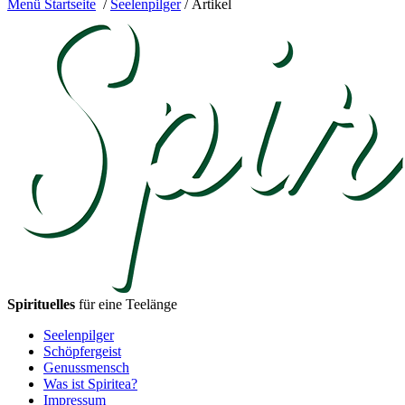
Menü
Startseite
/
Seelenpilger
/ Artikel
Spirituelles
für eine Teelänge
Seelenpilger
Schöpfergeist
Genussmensch
Was ist Spiritea?
Impressum