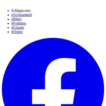
Schlagworte:
#Achtsamkeit
#Bibel
#Frühling
#Glaube
#Orden