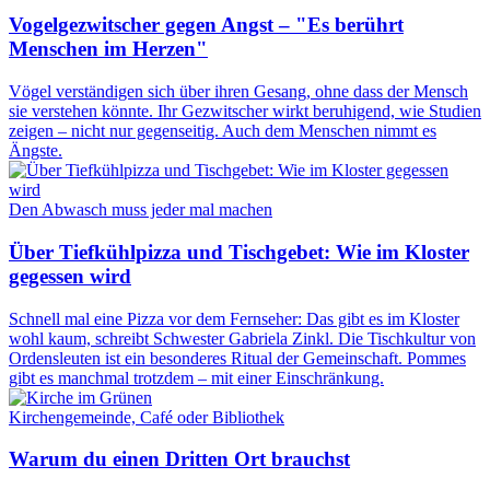
Vogelgezwitscher gegen Angst – "Es berührt
Menschen im Herzen"
Vögel verständigen sich über ihren Gesang, ohne dass der Mensch
sie verstehen könnte. Ihr Gezwitscher wirkt beruhigend, wie Studien
zeigen – nicht nur gegenseitig. Auch dem Menschen nimmt es
Ängste.
Den Abwasch muss jeder mal machen
Über Tiefkühlpizza und Tischgebet: Wie im Kloster
gegessen wird
Schnell mal eine Pizza vor dem Fernseher: Das gibt es im Kloster
wohl kaum, schreibt Schwester Gabriela Zinkl. Die Tischkultur von
Ordensleuten ist ein besonderes Ritual der Gemeinschaft. Pommes
gibt es manchmal trotzdem – mit einer Einschränkung.
Kirchengemeinde, Café oder Bibliothek
Warum du einen Dritten Ort brauchst