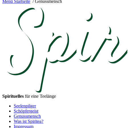
Menü
Startseite
/ Genussmensch
Spirituelles
für eine Teelänge
Seelenpilger
Schöpfergeist
Genussmensch
Was ist Spiritea?
Impressum